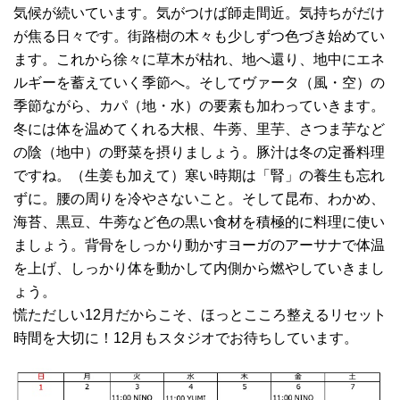
気候が続いています。気がつけば師走間近。気持ちがだけ
が焦る日々です。街路樹の木々も少しずつ色づき始めてい
ます。これから徐々に草木が枯れ、地へ還り、地中にエネ
ルギーを蓄えていく季節へ。そしてヴァータ（風・空）の
季節ながら、カパ（地・水）の要素も加わっていきます。
冬には体を温めてくれる大根、牛蒡、里芋、さつま芋など
の陰（地中）の野菜を摂りましょう。豚汁は冬の定番料理
ですね。（生姜も加えて）寒い時期は「腎」の養生も忘れ
ずに。腰の周りを冷やさないこと。そして昆布、わかめ、
海苔、黒豆、牛蒡など色の黒い食材を積極的に料理に使い
ましょう。背骨をしっかり動かすヨーガのアーサナで体温
を上げ、しっかり体を動かして内側から燃やしていきまし
ょう。
慌ただしい12月だからこそ、ほっとこころ整えるリセット
時間を大切に！12月もスタジオでお待ちしています。