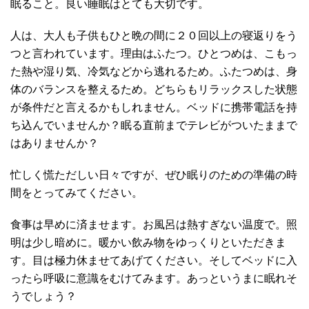
眠ること。
良い睡眠はとても大切です。
人は、大人も子供もひと晩の間に２０回以上の寝返りをう
つと言われています。
理由はふたつ。
ひとつめは、こもっ
た熱や湿り気、冷気などから逃れるため。
ふたつめは、身
体のバランスを整えるため。
どちらもリラックスした状態
が条件だと言えるかもしれません。
ベッドに携帯電話を持
ち込んでいませんか？
眠る直前までテレビがついたままで
はありませんか？
忙しく慌ただしい日々ですが、ぜひ眠りのための準備の時
間をとってみてください。
食事は早めに済ませます。
お風呂は熱すぎない温度で。
照
明は少し暗めに。
暖かい飲み物をゆっくりといただきま
す。
目は極力休ませてあげてください。
そしてベッドに入
ったら呼吸に意識をむけてみます。
あっというまに眠れそ
うでしょう？