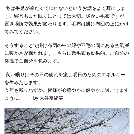
冬は手足が冷たくて眠れないというお話をよく耳にしま
す。
寝具もまた眠りにとっては大切。
暖かい毛布ですが、
置き場所で効果が変わります。
毛布は掛け布団の上にかけ
てみてください。
そうすることで掛け布団の中の綿や羽毛の間にある空気層
に暖かさが保たれます。
さらに敷毛布も効果的。ご自分の
体温でご自分を包みます。
良い眠りはその日の疲れを癒し
明日のためのエネルギー
を生みだします。
今年も残りわずか。
皆様が心穏やかに健やかに過ごせます
ように。
by
大谷奈緒美