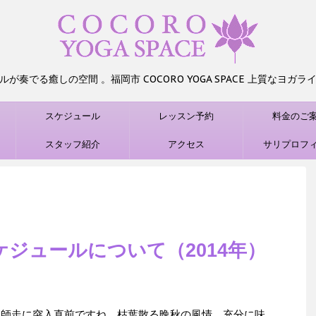
が奏でる癒しの空間 。福岡市 COCORO YOGA SPACE 上質なヨガ
スケジュール
レッスン予約
料金のご
）
スタッフ紹介
アクセス
サリプロフ
ケジュールについて（2014年）
月、師走に突入直前ですね。枯葉散る晩秋の風情、充分に味