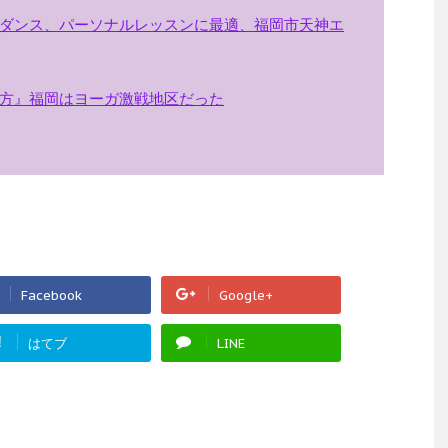
ダンス、パーソナルレッスンに最適、福岡市天神エ
方』福岡はヨーガ激戦地区だった
Facebook
Google+
!
はてブ
LINE