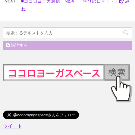
NEXT
■ココロヨーガ通信 No.4 学びの日々・・・by み
わ
購読する
ツイート