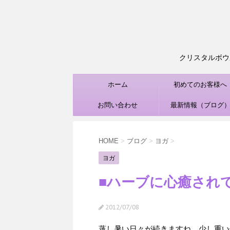
クリスタルボウル
ホーム
初めてのお客様へ
お問い合わせ
最新情報（ブログ
HOME
>
ブログ
>
ヨガ
>
ヨガ
■ハーブに心癒されて
2012/07/08
蒸し暑い日々が続きますね。少し重い