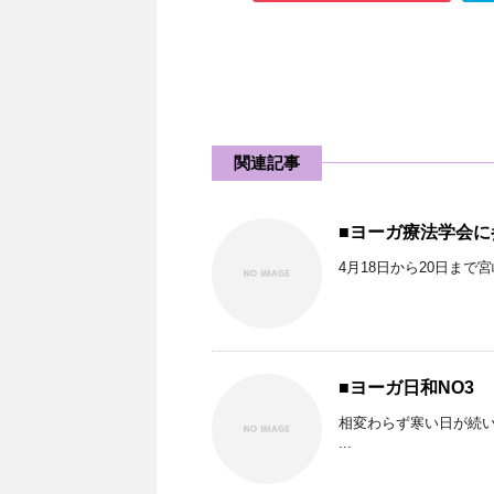
関連記事
■ヨーガ療法学
4月18日から20日まで
■ヨーガ日和NO3
相変わらず寒い日が続い
...