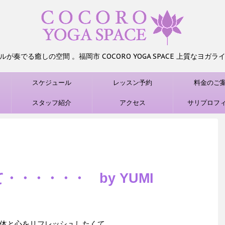
が奏でる癒しの空間 。福岡市 COCORO YOGA SPACE 上質なヨガ
スケジュール
レッスン予約
料金のご
）
スタッフ紹介
アクセス
サリプロフ
・・・・・・ by YUMI
体と心をリフレッシュしたくて、