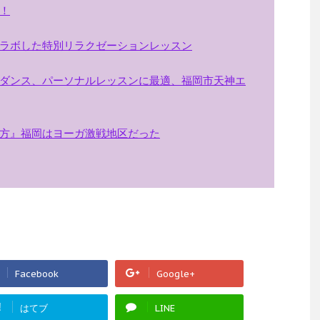
！
ラボした特別リラクゼーションレッスン
ダンス、パーソナルレッスンに最適、福岡市天神エ
方』福岡はヨーガ激戦地区だった
Facebook
Google+
!
はてブ
LINE