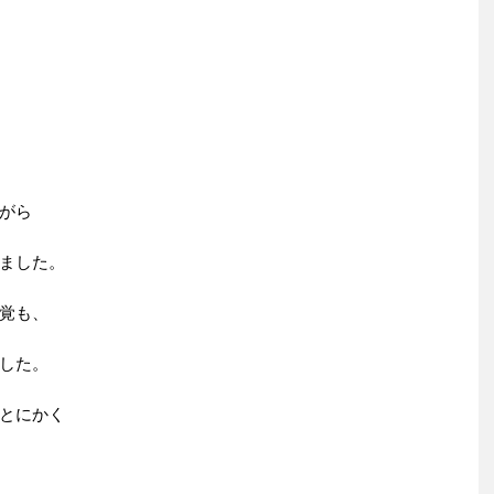
がら
ました。
覚も、
した。
とにかく