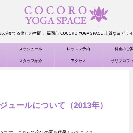
が奏でる癒しの空間 。福岡市 COCORO YOGA SPACE 上質なヨガ
スケジュール
レッスン予約
料金のご
）
スタッフ紹介
アクセス
サリプロフ
ジュールについて（2013年）
々です。これって今年の夏も猛暑！ってこと？