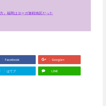
方』福岡はヨーガ激戦地区だった
Facebook
Google+
!
はてブ
LINE